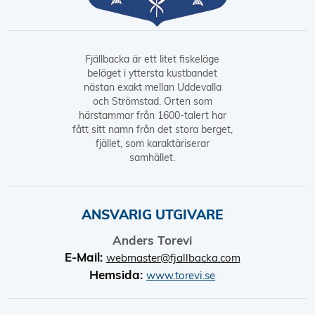
Fjällbacka är ett litet fiskeläge
beläget i yttersta kustbandet
nästan exakt mellan Uddevalla
och Strömstad. Orten som
härstammar från 1600-talert har
fått sitt namn från det stora berget,
fjället, som karaktäriserar
samhället.
ANSVARIG UTGIVARE
Anders Torevi
E-Mail:
webmaster@fjallbacka.com
Hemsida:
www.torevi.se