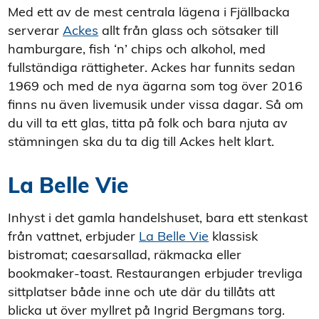
Med ett av de mest centrala lägena i Fjällbacka
serverar
Ackes
allt från glass och sötsaker till
hamburgare, fish ‘n’ chips och alkohol, med
fullständiga rättigheter. Ackes har funnits sedan
1969 och med de nya ägarna som tog över 2016
finns nu även livemusik under vissa dagar. Så om
du vill ta ett glas, titta på folk och bara njuta av
stämningen ska du ta dig till Ackes helt klart.
La Belle Vie
Inhyst i det gamla handelshuset, bara ett stenkast
från vattnet, erbjuder
La Belle Vie
klassisk
bistromat; caesarsallad, räkmacka eller
bookmaker-toast. Restaurangen erbjuder trevliga
sittplatser både inne och ute där du tillåts att
blicka ut över myllret på Ingrid Bergmans torg.