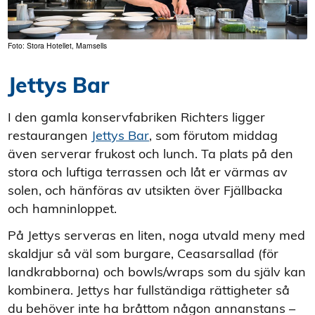
Foto: Stora Hotellet, Mamsells
Jettys Bar
I den gamla konservfabriken Richters ligger
restaurangen
Jettys Bar
, som förutom middag
även serverar frukost och lunch. Ta plats på den
stora och luftiga terrassen och låt er värmas av
solen, och hänföras av utsikten över Fjällbacka
och hamninloppet.
På Jettys serveras en liten, noga utvald meny med
skaldjur så väl som burgare, Ceasarsallad (för
landkrabborna) och bowls/wraps som du själv kan
kombinera. Jettys har fullständiga rättigheter så
du behöver inte ha bråttom någon annanstans –