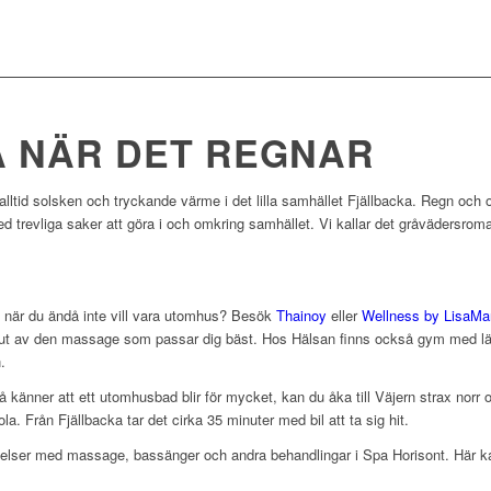
 NÄR DET REGNAR
 alltid solsken och tryckande värme i det lilla samhället Fjällbacka. Regn och 
d trevliga saker att göra i och omkring samhället. Vi kallar det gråvädersroma
ng när du ändå inte vill vara utomhus? Besök
Thainoy
eller
Wellness by LisaMa
ut av den massage som passar dig bäst. Hos Hälsan finns också gym med lära
.
 känner att ett utomhusbad blir för mycket, kan du åka till Väjern strax n
. Från Fjällbacka tar det cirka 35 minuter med bil att ta sig hit.
elser med massage, bassänger och andra behandlingar i Spa Horisont. Här ka