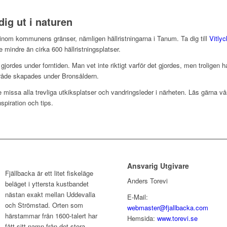
dig ut i naturen
 inom kommunens gränser, nämligen hällristningarna i Tanum. Ta dig till
Vitly
te mindre än cirka 600 hällristningsplatser.
m gjordes under forntiden. Man vet inte riktigt varför det gjordes, men troligen
mråde skapades under Bronsåldern.
e missa alla trevliga utkiksplatser och vandringsleder i närheten. Läs gärna v
spiration och tips.
Ansvarig Utgivare
Fjällbacka är ett litet fiskeläge
Anders Torevi
beläget i yttersta kustbandet
nästan exakt mellan Uddevalla
E-Mail:
och Strömstad. Orten som
webmaster@fjallbacka.com
härstammar från 1600-talert har
Hemsida:
www.torevi.se
fått sitt namn från det stora