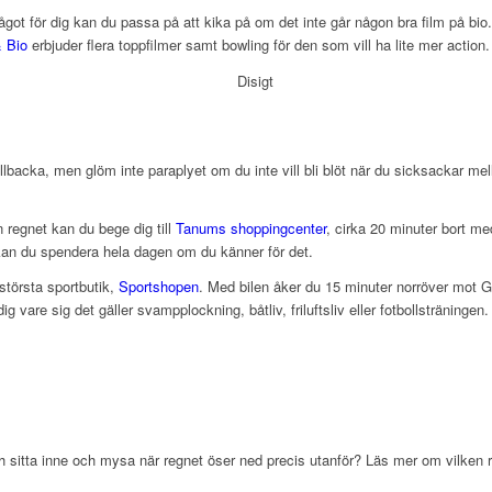
got för dig kan du passa på att kika på om det inte går någon bra film på bio
 Bio
erbjuder flera toppfilmer samt bowling för den som vill ha lite mer action.
Fjällbacka, men glöm inte paraplyet om du inte vill bli blöt när du sicksackar m
n regnet kan du bege dig till
Tanums shoppingcenter
, cirka 20 minuter bort me
 kan du spendera hela dagen om du känner för det.
största sportbutik,
Sportshopen
. Med bilen åker du 15 minuter norröver mot Gr
dig vare sig det gäller svampplockning, båtliv, friluftsliv eller fotbollsträningen
ch sitta inne och mysa när regnet öser ned precis utanför? Läs mer om vilken 