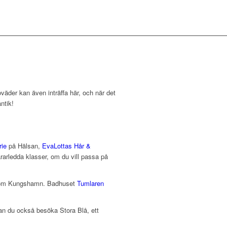
oväder kan även inträffa här, och när det
ntik!
rie
på Hälsan,
EvaLottas Hår &
rledda klasser, om du vill passa på
orr om Kungshamn. Badhuset
Tumlaren
n du också besöka Stora Blå, ett