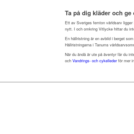
Ta på dig kläder och ge 
Ett av Sveriges femton världsarv ligger
nytt. I och omkring Vitlycke hittar du in
En hällristning är en avbild i berget so
Hällristningarna i Tanums världsarvso
När du ändå är ute på äventyr får du int
och
Vandrings- och cykelleder
för mer in