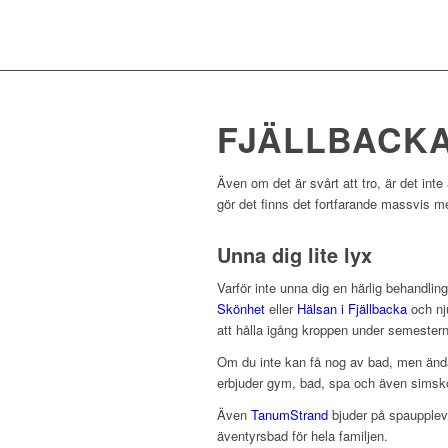
FJÄLLBACKA
Även om det är svårt att tro, är det inte
gör det finns det fortfarande massvis me
Unna dig lite lyx
Varför inte unna dig en härlig behandli
Skönhet
eller
Hälsan i Fjällbacka
och nj
att hålla igång kroppen under semestern
Om du inte kan få nog av bad, men ändå
erbjuder gym, bad, spa och även simskola
Även
TanumStrand
bjuder på spaupplev
äventyrsbad för hela familjen.