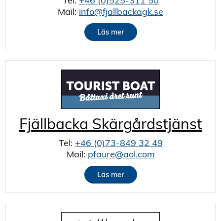
Tel:
+46 (0)525-311 50
Mail:
info@fjallbackagk.se
Läs mer
Fjällbacka Skärgårdstjänst
Tel:
+46 (0)73-849 32 49
Mail:
pfaure@aol.com
Läs mer