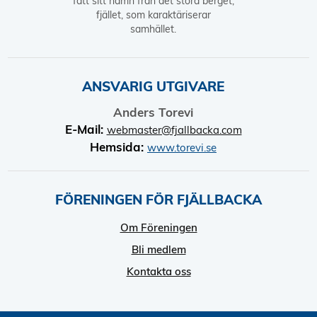
fått sitt namn från det stora berget,
fjället, som karaktäriserar
samhället.
ANSVARIG UTGIVARE
Anders Torevi
E-Mail:
webmaster@fjallbacka.com
Hemsida:
www.torevi.se
FÖRENINGEN FÖR FJÄLLBACKA
Om Föreningen
Bli medlem
Kontakta oss