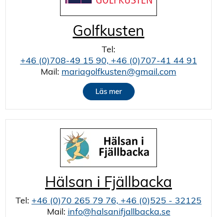
Golfkusten
Tel:
+46 (0)708-49 15 90, +46 (0)707-41 44 91
Mail:
mariagolfkusten@gmail.com
Läs mer
Hälsan i Fjällbacka
Tel:
+46 (0)70 265 79 76, +46 (0)525 - 32125
Mail:
info@halsanifjallbacka.se