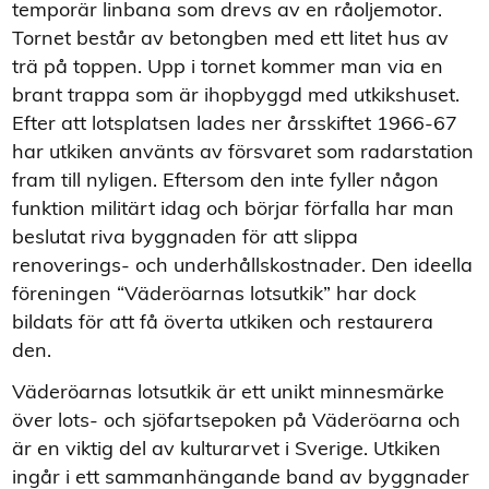
temporär linbana som drevs av en råoljemotor.
Tornet består av betongben med ett litet hus av
trä på toppen. Upp i tornet kommer man via en
brant trappa som är ihopbyggd med utkikshuset.
Efter att lotsplatsen lades ner årsskiftet 1966-67
har utkiken använts av försvaret som radarstation
fram till nyligen. Eftersom den inte fyller någon
funktion militärt idag och börjar förfalla har man
beslutat riva byggnaden för att slippa
renoverings- och underhållskostnader. Den ideella
föreningen “Väderöarnas lotsutkik” har dock
bildats för att få överta utkiken och restaurera
den.
Väderöarnas lotsutkik är ett unikt minnesmärke
över lots- och sjöfartsepoken på Väderöarna och
är en viktig del av kulturarvet i Sverige. Utkiken
ingår i ett sammanhängande band av byggnader