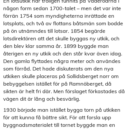
En lotsutkik har troligen funnits på Väderöarna i
någon form sedan 1700-talet – men det var inte
förrän 1754 som myndigheterna inrättade en
lotsplats, och två av flottans båtsmän som bodde
på ön utnämndes till lotsar. 1854 begärde
lotsdirektören att det skulle byggas ny utkik, och
den blev klar samma år. 1899 byggde man
återigen en ny utkik och den står kvar även idag.
Den gamla flyttades några meter och användes
som förråd. Det hade diskuterats om den nya
utkiken skulle placeras på Sollidsberget norr om
bebyggelsen istället för på Ramnöberget, då
sikten är helt fri där. Men förslaget förkastades då
vägen dit är lång och besvärlig.
1930 började man istället bygga torn på utkiken
för att kunna få bättre sikt. För att forsla upp
byggnadsmaterialet till tornet byggde man en