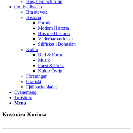
Hus, hem och fritid
Om Fjällbacka
Bra att veta
Historia
Forntid
Modern Historia
Hus med historia
Väderöarnas lotsar
Sillfisket i Bohuslän
Kultur
Bild & Form
Musik
Poesi & Prosa
Kultur Övrigt
Föreningar
Grafiskt
Fjällbackabladet
Evenemang
Turistinfo
Menu
Kustnära Kuriosa