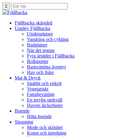
Fjällbacka skärgård
Upplev Fjällbacka
Utsiktsplatser
Vandring och cykling
Badplatser
När det regnar
Fyra årstider i Fjällbacka
Bollsporter
Barnvänliga äventyr
Hav och fiske
Mat & Dryck
Snabbt och enkelt
Vegetariskt
Familjevänligt
En trevlig utekväll
Havets läckerheter
Boende
Hitta boende
Shopping
Mode och skönhet
Konst och inredning