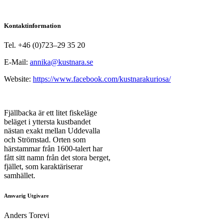
Kontaktinformation
Tel. +46 (0)723–29 35 20
E-Mail:
annika@kustnara.se
Website:
https://www.facebook.com/kustnarakuriosa/
Fjällbacka är ett litet fiskeläge
beläget i yttersta kustbandet
nästan exakt mellan Uddevalla
och Strömstad. Orten som
härstammar från 1600-talert har
fått sitt namn från det stora berget,
fjället, som karaktäriserar
samhället.
Ansvarig Utgivare
Anders Torevi