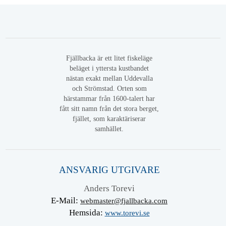
Fjällbacka är ett litet fiskeläge
beläget i yttersta kustbandet
nästan exakt mellan Uddevalla
och Strömstad. Orten som
härstammar från 1600-talert har
fått sitt namn från det stora berget,
fjället, som karaktäriserar
samhället.
ANSVARIG UTGIVARE
Anders Torevi
E-Mail:
webmaster@fjallbacka.com
Hemsida:
www.torevi.se