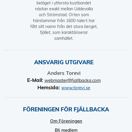
beläget i yttersta kustbandet
nästan exakt mellan Uddevalla
och Strömstad. Orten som
härstammar från 1600-talert har
fått sitt namn från det stora berget,
fjället, som karaktäriserar
samhället.
ANSVARIG UTGIVARE
Anders Torevi
E-Mail:
webmaster@fjallbacka.com
Hemsida:
www.torevi.se
FÖRENINGEN FÖR FJÄLLBACKA
Om Föreningen
Bli medlem