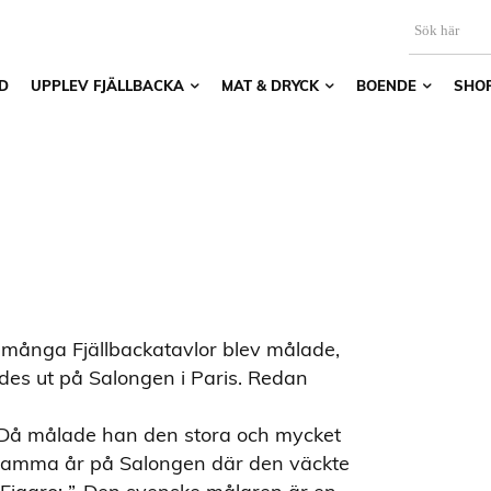
D
UPPLEV FJÄLLBACKA
MAT & DRYCK
BOENDE
SHO
många Fjällbackatavlor blev målade,
ldes ut på Salongen i Paris. Redan
Då målade han den stora och mycket
t samma år på Salongen där den väckte