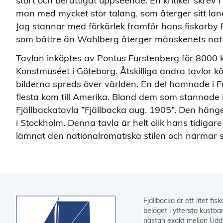
stort och berättigat uppseende. En kritiker skrev 
man med mycket stor talang, som återger sitt lan
Jag stannar med förkärlek framför hans fiskarby Fj
som bättre än Wahlberg återger månskenets nattl
Tavlan inköptes av Pontus Furstenberg för 8000 
Konstmuséet i Göteborg. Åtskilliga andra tavlor 
bilderna spreds över världen. En del hamnade i F
flesta kom till Amerika. Bland dem som stannade i
Fjällbackatavla ”Fjällbacka aug. 1905”. Den häng
i Stockholm. Denna tavla är helt olik hans tidiga
lämnat den nationalromatiska stilen och närmar s
Fjällbacka är ett litet fis
beläget i yttersta kustba
nästan exakt mellan Udd