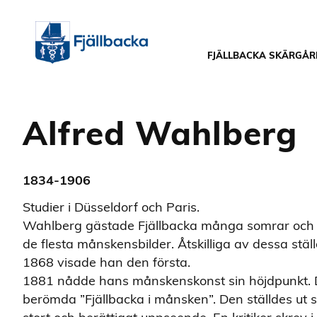
FJÄLLBACKA SKÄRGÅR
Alfred Wahlberg
1834-1906
Studier i Düsseldorf och Paris.
Wahlberg gästade Fjällbacka många somrar och 
de flesta månskensbilder. Åtskilliga av dessa stäl
1868 visade han den första.
1881 nådde hans månskenskonst sin höjdpunkt. 
berömda ”Fjällbacka i månsken”. Den ställdes u