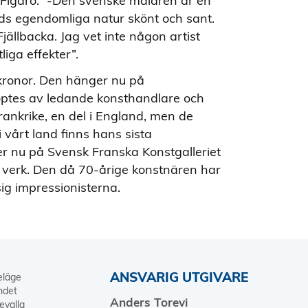
i Figaro: ”-Den svenske målaren är en
ds egendomliga natur skönt och sant.
ällbacka. Jag vet inte någon artist
iga effekter”.
kronor. Den hänger nu på
köptes av ledande konsthandlare och
rankrike, en del i England, men de
 vårt land finns hans sista
er nu på Svensk Franska Konstgalleriet
re verk. Den då 70-årige konstnären har
ig impressionisterna.
ANSVARIG UTGIVARE
keläge
ndet
Anders Torevi
evalla