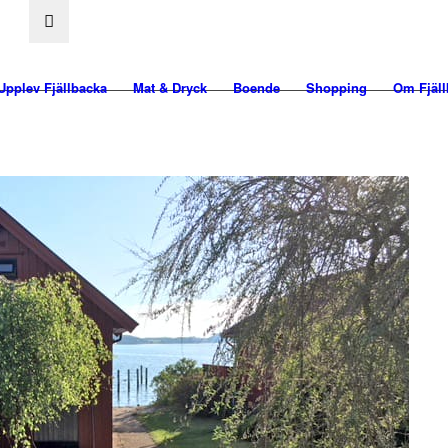
Upplev Fjällbacka
Mat & Dryck
Boende
Shopping
Om Fjäll