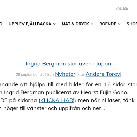
D
UPPLEV FJÄLLBACKA
MAT & DRYCK
BOENDE
SHO
Ingrid Bergman stor även i Japan
Nyheter
Anders Torevi
/
/
28 september, 2015
i
av
nnande att hjälpa till med bilder för en 16 sidor sto
om Ingrid Bergman publicerat av Hearst Fujin Gaho.
PDF på sidorna (
KLICKA HÄR!
) men när ni läser, tänk
n höger till vänster och uppifrån och ner…