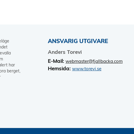
ANSVARIG UTGIVARE
keläge
ndet
Anders Torevi
evalla
om
E-Mail:
webmaster@fjallbacka.com
lert har
Hemsida:
www.torevi.se
tora berget,
r