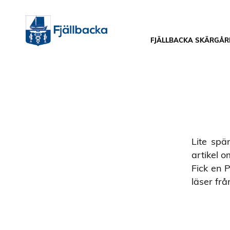
FJÄLLBACKA SKÄRGÅR
Lite spä
artikel 
Fick en 
läser frå