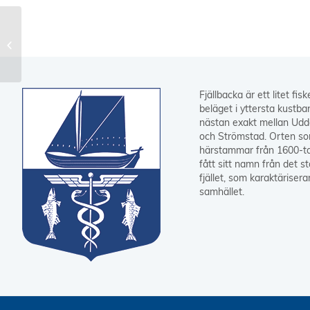
Isak 2:a i riksfinalen
Fjällbacka är ett litet fis
beläget i yttersta kustba
nästan exakt mellan Udd
och Strömstad. Orten s
härstammar från 1600-ta
fått sitt namn från det s
fjället, som karaktärisera
samhället.